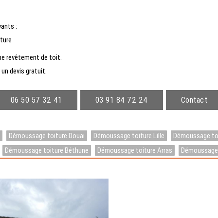
ants :
iture
mme revêtement de toit.
un devis gratuit.
06 50 57 32 41
03 91 84 72 24
Contact
Démoussage toiture Douai
Démoussage toiture Lille
Démoussage toi
Démoussage toiture Béthune
Démoussage toiture Arras
Démoussage t