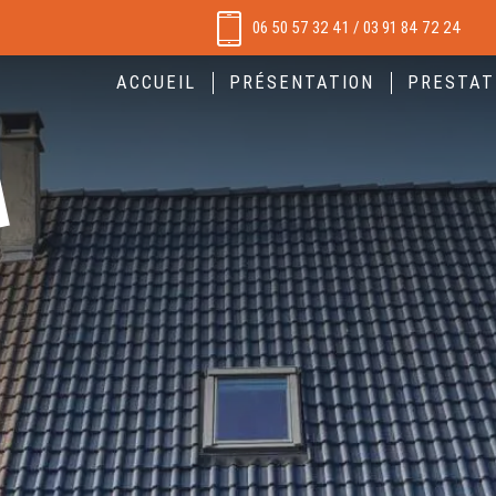
06 50 57 32 41
/
03 91 84 72 24
ACCUEIL
PRÉSENTATION
PRESTAT