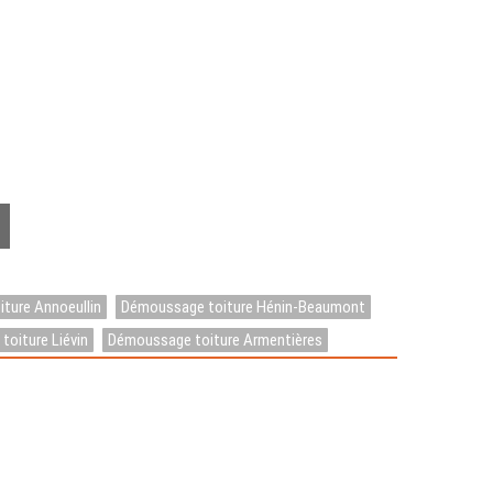
ture Annoeullin
Démoussage toiture Hénin-Beaumont
oiture Liévin
Démoussage toiture Armentières